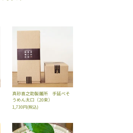
真砂喜之助製麺所 手延べそ
うめん太口（20束）
1,730円(税込)