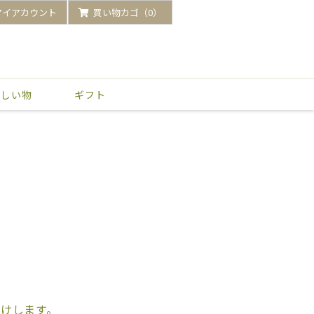
マイアカウント
買い物カゴ（0）
いしい物
ギフト
けします。