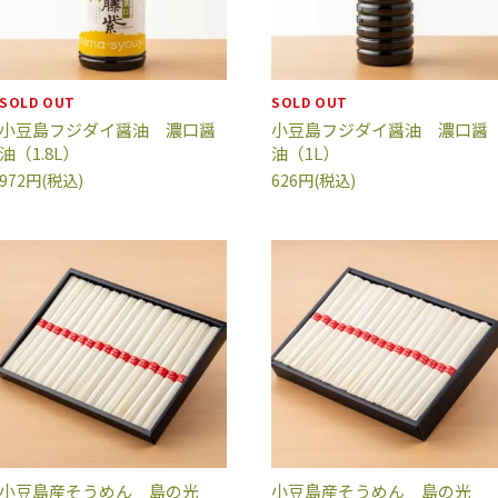
SOLD OUT
SOLD OUT
小豆島フジダイ醤油 濃口醤
小豆島フジダイ醤油 濃口醤
油（1.8L）
油（1L）
972円(税込)
626円(税込)
小豆島産そうめん 島の光
小豆島産そうめん 島の光