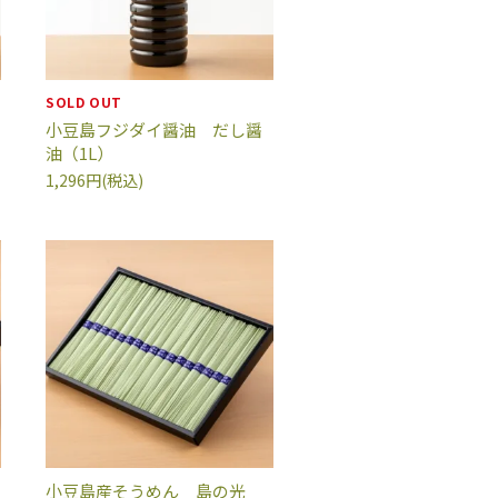
SOLD OUT
小豆島フジダイ醤油 だし醤
油（1L）
1,296円(税込)
小豆島産そうめん 島の光