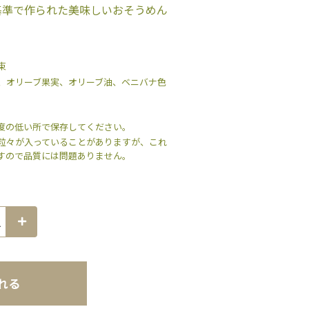
基準で作られた美味しいおそうめん
。
束
、オリーブ果実、オリーブ油、ベニバナ色
度の低い所で保存してください。
粒々が入っていることがありますが、これ
すので品質には問題ありません。
れる