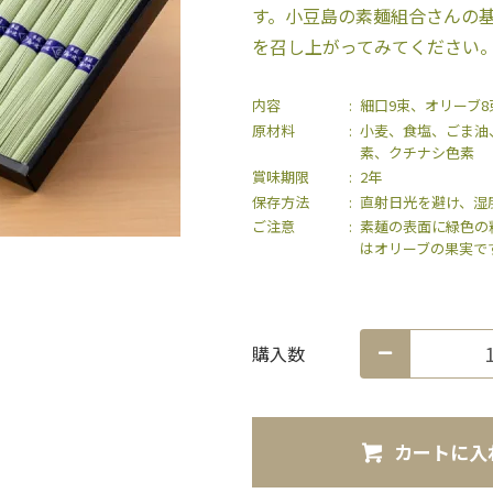
す。小豆島の素麺組合さんの
を召し上がってみてください
内容
細口9束、オリーブ8
原材料
小麦、食塩、ごま油
素、クチナシ色素
賞味期限
2年
保存方法
直射日光を避け、湿
ご注意
素麺の表面に緑色の
はオリーブの果実で
購入数
カートに入