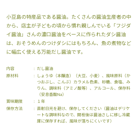
小豆島の特産品である醤油。たくさんの醤油生産者の中
から、店主が子どもの頃から慣れ親しんでいる「フジダ
イ醤油」さんの濃口醤油をベースに作られたダシ醤油
は、おそうめんのつけダシにはもちろん、魚の煮物など
に幅広く使える万能だし醤油です。
内容
だし醤油
原材料
しょうゆ（本醸造）（大豆、小麦）、風味原料（か
つおぶし、こんぶ）カラメル色素、砂糖、食塩、み
りん、調味料（アミノ酸等）、アルコール、保存料
（安息香酸Na）
賞味期限
１年
保存方法
直射日光を避け、保存してください（醤油はデリケ
ートな調味料なので、開栓後は醤油さしに移し冷蔵
庫に保存すれば、風味が落ちにくいです）