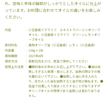
れ、苦味と辛味の輪郭がしっかりとしたオイルに仕上が
っています。お料理に合わせてオイルの違いをお楽しみ
ください。
内容
小豆島産イズライフ エキストラバージンオリーブ
オイル、小豆島産イズライフ グリーンレモンオリ
ーブオイル
原材料名
食用オリーブ油（小豆島産）レモン（小豆島産）
内容量
136g×2本
賞味期限
2027年6月
保存方法
直射日光をさけ、常温で保存してください
使用上の注意
●開封後はお早めにお召し上がり下さい。●油は加
熱しすぎると発煙・発火します。加熱の際はその場
を離れないで下さい。●加熱した油に水を入れた
り、水の入った油を加熱すると油が飛び跳ねます。●
低温で白濁したり固まったりすることがありますが
オリーブオイルの特徴であり品質には変わりありま
せん。